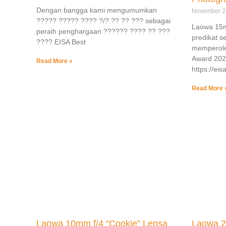
Dengan bangga kami mengumumkan
November 2
????? ????? ???? ?/?.?? ?? ??? sebagai
Laowa 15m
peraih penghargaan ?????? ???? ?? ???
predikat 
???? EISA Best
memperole
Award 202
Read More »
https://ei
Read More 
Laowa 10mm f/4 “Cookie” Lensa
Laowa 2