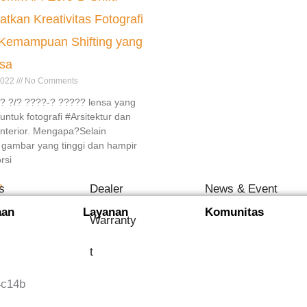
tkan Kreativitas Fotografi
Kemampuan Shifting yang
asa
2022
No Comments
? ?/? ????-? ????? lensa yang
ntuk fotografi #Arsitektur dan
#Interior. Mengapa?Selain
 gambar yang tinggi dan hampir
rsi
»
s
Dealer
News & Event
aan
Layanan
Komunitas
Warranty
t