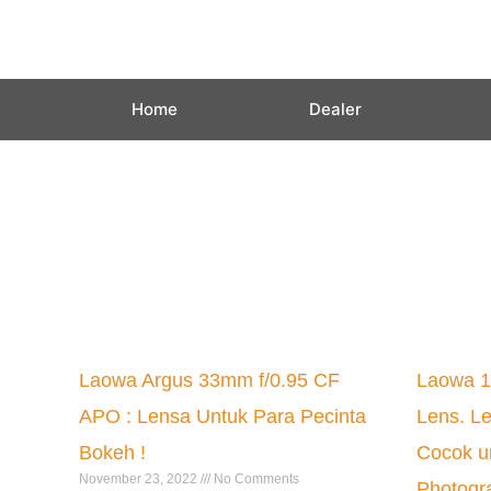
Skip
to
content
Home
Dealer
Laowa Argus 33mm f/0.95 CF
Laowa 1
APO : Lensa Untuk Para Pecinta
Lens. L
Bokeh !
Cocok un
November 23, 2022
No Comments
Photogr