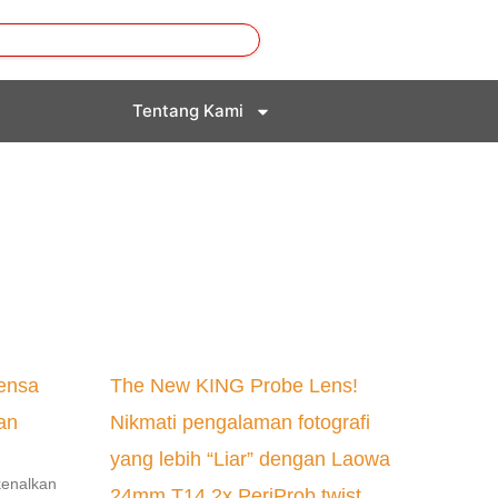
Tentang Kami
ensa
The New KING Probe Lens!
an
Nikmati pengalaman fotografi
yang lebih “Liar” dengan Laowa
enalkan
24mm T14 2x PeriProb twist