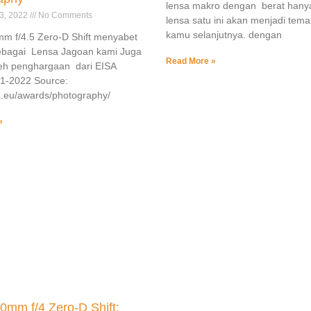
lensa makro dengan berat hany
3, 2022
No Comments
lensa satu ini akan menjadi tem
kamu selanjutnya. dengan
m f/4.5 Zero-D Shift menyabet
sebagai Lensa Jagoan kami Juga
Read More »
h penghargaan dari EISA
1-2022 Source:
sa.eu/awards/photography/
»
0mm f/4 Zero-D Shift: