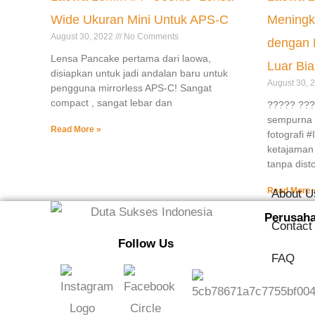
Wide Ukuran Mini Untuk APS-C
Meningka
August 30, 2022
No Comments
dengan 
Lensa Pancake pertama dari laowa,
Luar Bi
disiapkan untuk jadi andalan baru untuk
August 30, 
pengguna mirrorless APS-C! Sangat
compact , sangat lebar dan
????? ???
sempurna u
Read More »
fotografi 
ketajaman
tanpa disto
Read More 
About U
Perusah
Contact
Follow Us
FAQ