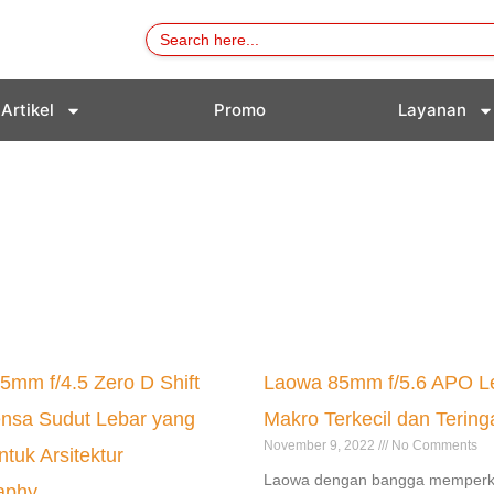
Search
for:
Artikel
Promo
Layanan
5mm f/4.5 Zero D Shift
Laowa 85mm f/5.6 APO L
ensa Sudut Lebar yang
Makro Terkecil dan Tering
November 9, 2022
No Comments
tuk Arsitektur
Laowa dengan bangga memperk
aphy