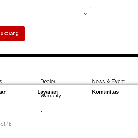
Sekarang
s
Dealer
News & Event
aan
Layanan
Komunitas
Warranty
t