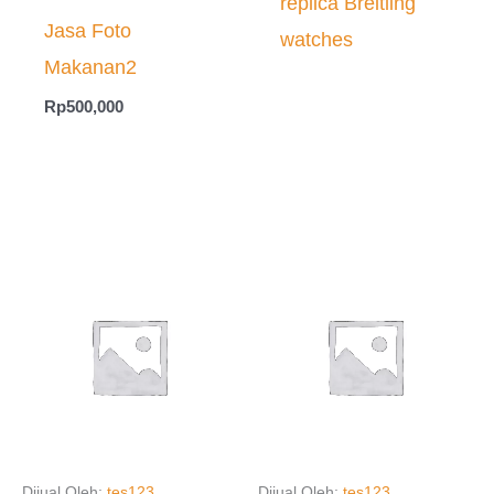
replica Breitling
Jasa Foto
watches
Makanan2
Rp
500,000
Dijual Oleh:
tes123
Dijual Oleh:
tes123