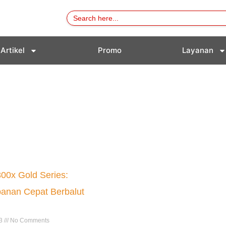
Search
for:
Artikel
Promo
Layanan
00x Gold Series:
anan Cepat Berbalut
23
No Comments