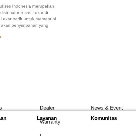
Sukses Indonesia merupakan
distributor resmi Lexar di
 Lexar hadir untuk memenuhi
 akan penyimpanan yang
»
s
Dealer
News & Event
aan
Layanan
Komunitas
Warranty
t