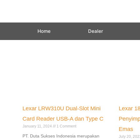
Skip
to
content
Home
Dealer
Lexar LRW310U Dual-Slot Mini
Lexar 18
Card Reader USB-A dan Type C
Penyimp
January 11, 2024
1 Comment
Emas
PT. Duta Sukses Indonesia merupakan
July 20, 20