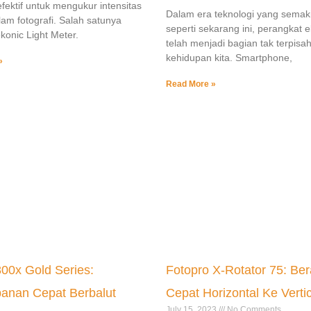
efektif untuk mengukur intensitas
Dalam era teknologi yang semak
am fotografi. Salah satunya
seperti sekarang ini, perangkat e
onic Light Meter.
telah menjadi bagian tak terpisa
kehidupan kita. Smartphone,
»
Read More »
00x Gold Series:
Fotopro X-Rotator 75: Ber
anan Cepat Berbalut
Cepat Horizontal Ke Vertic
July 15, 2023
No Comments