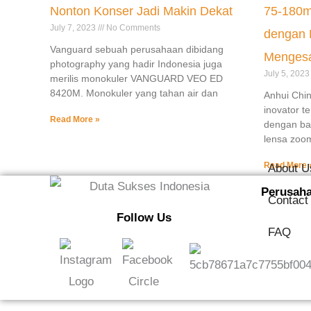
Nonton Konser Jadi Makin Dekat
75-180m
July 7, 2023
No Comments
dengan K
Vanguard sebuah perusahaan dibidang
Menges
photography yang hadir Indonesia juga
July 5, 202
merilis monokuler VANGUARD VEO ED
8420M. Monokuler yang tahan air dan
Anhui Chin
inovator t
Read More »
dengan ba
lensa zoo
Read More 
About U
Perusah
Contact
Follow Us
FAQ