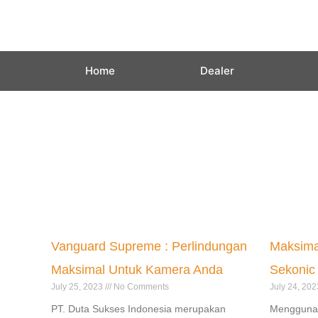
Skip
to
content
Home
Dealer
Vanguard Supreme : Perlindungan
Maksima
Maksimal Untuk Kamera Anda
Sekonic 
July 25, 2023
No Comments
July 24, 20
PT. Duta Sukses Indonesia merupakan
Menggunak