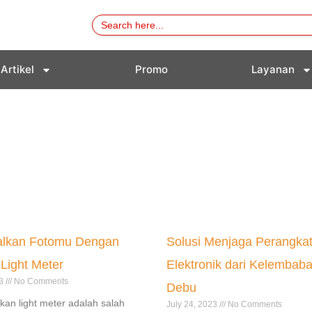
Search
for:
Artikel
Promo
Layanan
lkan Fotomu Dengan
Solusi Menjaga Perangka
Light Meter
Elektronik dari Kelembab
23
No Comments
Debu
an light meter adalah salah
July 24, 2023
No Comments