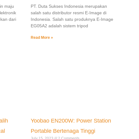
in maju
PT. Duta Sukses Indonesia merupakan
lektronik
salah satu distributor resmi E-Image di
hkan dari
Indonesia. Salah satu produknya E-Image
EG05A2 adalah sistem tripod
Read More »
alih
Yoobao EN200W: Power Station
al
Portable Bertenaga Tinggi
July 15, 2023
2 Comments