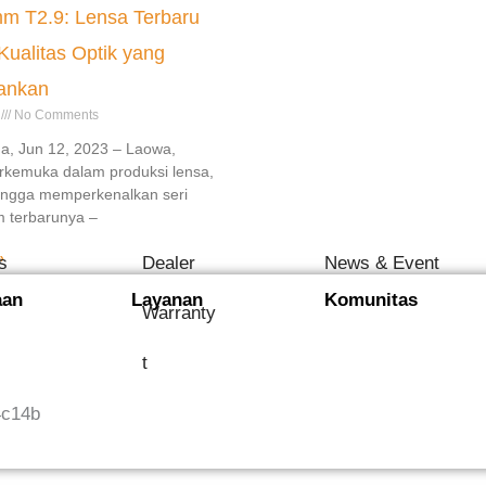
m T2.9: Lensa Terbaru
ualitas Optik yang
ankan
3
No Comments
a, Jun 12, 2023 – Laowa,
erkemuka dalam produksi lensa,
ngga memperkenalkan seri
m terbarunya –
»
s
Dealer
News & Event
aan
Layanan
Komunitas
Warranty
t