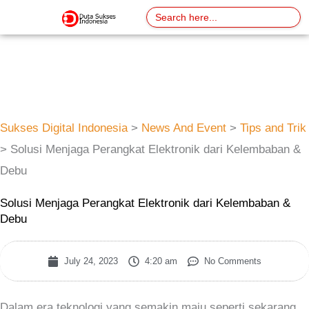
Skip
Search
for:
to
content
Sukses Digital Indonesia
>
News And Event
>
Tips and Trik
>
Solusi Menjaga Perangkat Elektronik dari Kelembaban &
Debu
Solusi Menjaga Perangkat Elektronik dari Kelembaban &
Debu
July 24, 2023
4:20 am
No Comments
Dalam era teknologi yang semakin maju seperti sekarang