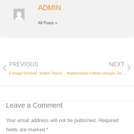
ADMIN
All Posts »
PREVIOUS
NEXT
Prev
Ne
E-Image EG05A2: Sistem Tripod Kinerja Tinggi untuk Pembuat Film Profesional
Maksimalkan Fotomu Dengan Sekonic Light Meter
Leave a Comment
Your email address will not be published.
Required
fields are marked
*