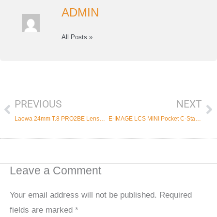
ADMIN
All Posts »
PREVIOUS
NEXT
Prev
Ne
Laowa 24mm T.8 PRO2BE Lensa Makro Dengan 3 Mode Sudut Gambar
E-IMAGE LCS MINI Pocket C-Stand Imut yang Sangat Portable
Leave a Comment
Your email address will not be published.
Required
fields are marked
*