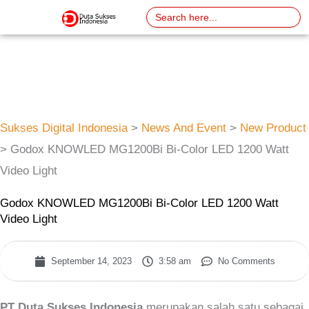
Skip
Search
for:
to
content
Sukses Digital Indonesia
>
News And Event
>
New Product
>
Godox KNOWLED MG1200Bi Bi-Color LED 1200 Watt
Video Light
Godox KNOWLED MG1200Bi Bi-Color LED 1200 Watt
Video Light
September 14, 2023
3:58 am
No Comments
PT Duta Sukses Indonesia
merupakan salah satu sebagai