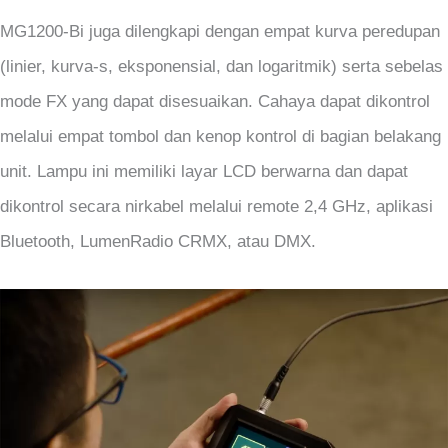
MG1200-Bi juga dilengkapi dengan empat kurva peredupan
(linier, kurva-s, eksponensial, dan logaritmik) serta sebelas
mode FX yang dapat disesuaikan. Cahaya dapat dikontrol
melalui empat tombol dan kenop kontrol di bagian belakang
unit. Lampu ini memiliki layar LCD berwarna dan dapat
dikontrol secara nirkabel melalui remote 2,4 GHz, aplikasi
Bluetooth, LumenRadio CRMX, atau DMX.