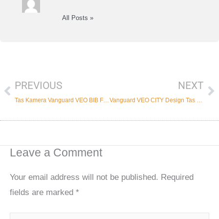
All Posts »
PREVIOUS
NEXT
Prev
Ne
Tas Kamera Vanguard VEO BIB F Series, Travel Photography Wajib Punya ini !
Vanguard VEO CITY Design Tas Stylish Untuk Vlog dan Traveling
Leave a Comment
Your email address will not be published.
Required
fields are marked
*