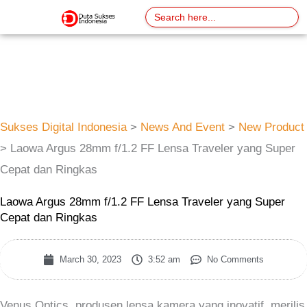
Skip
Search
for:
to
content
Sukses Digital Indonesia
>
News And Event
>
New Product
>
Laowa Argus 28mm f/1.2 FF Lensa Traveler yang Super
Cepat dan Ringkas
Laowa Argus 28mm f/1.2 FF Lensa Traveler yang Super
Cepat dan Ringkas
March 30, 2023
3:52 am
No Comments
Venus Optics, produsen lensa kamera yang inovatif, merilis