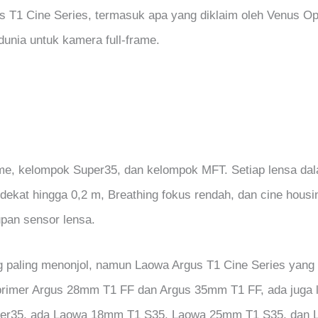
T1 Cine Series, termasuk apa yang diklaim oleh Venus Opt
unia untuk kamera full-frame.
-frame, kelompok Super35, dan kelompok MFT. Setiap lensa d
ekat hingga 0,2 m, Breathing fokus rendah, dan cine housin
pan sensor lensa.
aling menonjol, namun Laowa Argus T1 Cine Series yang ba
nsa primer Argus 28mm T1 FF dan Argus 35mm T1 FF, ada juga
uper35, ada Laowa 18mm T1 S35, Laowa 25mm T1 S35, dan