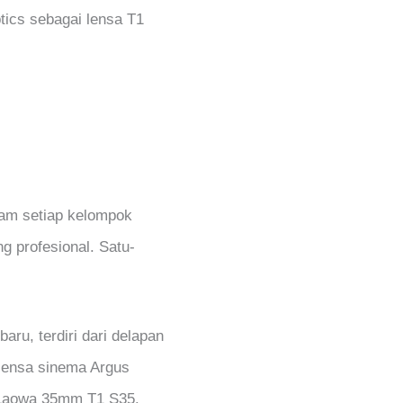
ics sebagai lensa T1
alam setiap kelompok
g profesional. Satu-
ru, terdiri dari delapan
 lensa sinema Argus
 Laowa 35mm T1 S35.