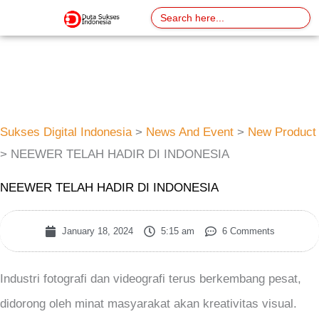
Skip
Search
for:
to
content
Sukses Digital Indonesia
>
News And Event
>
New Product
>
NEEWER TELAH HADIR DI INDONESIA
NEEWER TELAH HADIR DI INDONESIA
January 18, 2024
5:15 am
6 Comments
Industri fotografi dan videografi terus berkembang pesat,
didorong oleh minat masyarakat akan kreativitas visual.