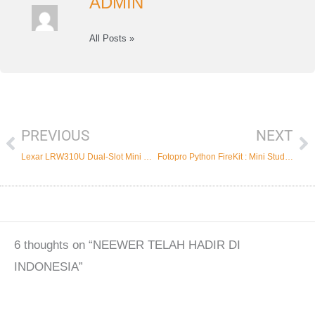
ADMIN
All Posts »
PREVIOUS
NEXT
Prev
Ne
Lexar LRW310U Dual-Slot Mini Card Reader USB-A dan Type C
Fotopro Python FireKit : Mini Studio Dalam Satu Genggaman
6 thoughts on “NEEWER TELAH HADIR DI
INDONESIA”