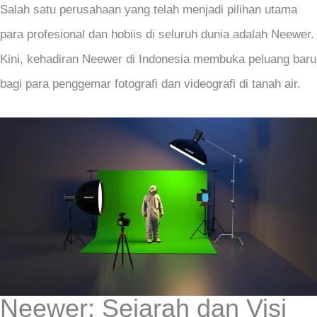
Salah satu perusahaan yang telah menjadi pilihan utama
para profesional dan hobiis di seluruh dunia adalah Neewer.
Kini, kehadiran Neewer di Indonesia membuka peluang baru
bagi para penggemar fotografi dan videografi di tanah air.
Neewer: Sejarah dan Visi