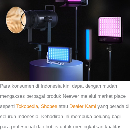
Para konsumen di Indonesia kini dapat dengan mudah
mengakses berbagai produk Neewer melalui market place
seperti
Tokopedia
,
Shopee
atau
Dealer Kami
yang berada di
seluruh Indonesia. Kehadiran ini membuka peluang bagi
para profesional dan hobiis untuk meningkatkan kualitas