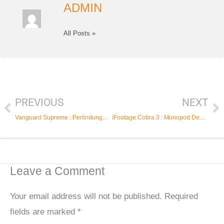
ADMIN
All Posts »
PREVIOUS
NEXT
Prev
Ne
Vanguard Supreme : Perlindungan Maksimal Untuk Kamera Anda
iFootage Cobra 3 : Monopod Dengan Quick Pedal
Leave a Comment
Your email address will not be published.
Required
fields are marked
*