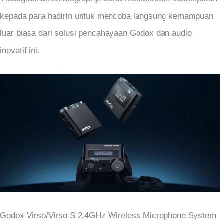
kepada para hadirin untuk mencoba langsung kemampuan
luar biasa dari solusi pencahayaan Godox dan audio
inovatif ini.
Godox Virso/Virso S 2.4GHz Wireless Microphone System