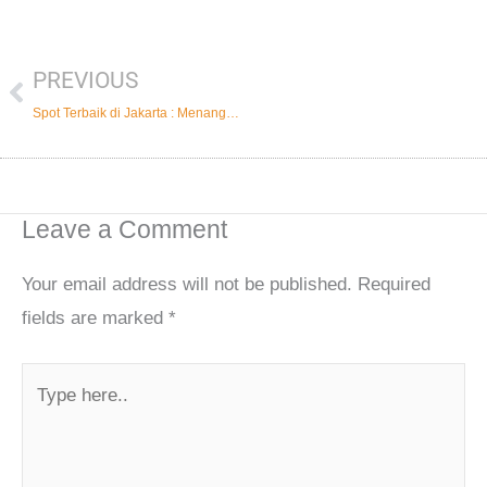
PREVIOUS
Prev
Spot Terbaik di Jakarta : Menangkap Keindahan “Mantan Ibu Kota”
Leave a Comment
Your email address will not be published.
Required
fields are marked
*
Type
here..