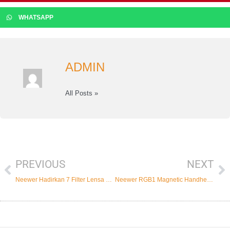
WHATSAPP
ADMIN
All Posts »
PREVIOUS
NEXT
Prev
Ne
Neewer Hadirkan 7 Filter Lensa Untuk Kamera Smartphone
Neewer RGB1 Magnetic Handheld Light Stick Dengan 17 Scenes