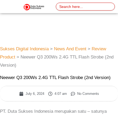
Skip
Search
for:
to
content
Sukses Digital Indonesia
>
News And Event
>
Review
Product
>
Neewer Q3 200Ws 2.4G TTL Flash Strobe (2nd
Version)
Neewer Q3 200Ws 2.4G TTL Flash Strobe (2nd Version)
July 6, 2024
4:07 am
No Comments
PT. Duta Sukses Indonesia merupakan satu – satunya