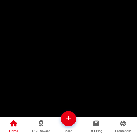
Home
DSI Reward
DSI Blog
Frameholic
More