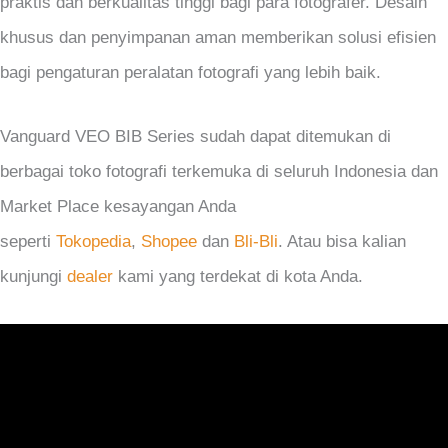
praktis dan berkualitas tinggi bagi para fotografer. Desain
khusus dan penyimpanan aman memberikan solusi efisien
bagi pengaturan peralatan fotografi yang lebih baik.
Vanguard VEO BIB Series sudah dapat ditemukan di
berbagai toko fotografi terkemuka di seluruh Indonesia dan
Market Place kesayangan Anda
seperti
Tokopedia
,
Shopee
dan
Bli-Bli
. Atau bisa kalian
kunjungi
dealer
kami yang terdekat di kota Anda.