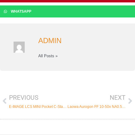
WHATSAPP
ADMIN
All Posts »
PREVIOUS
NEXT
Prev
Ne
E-IMAGE LCS MINI Pocket C-Stand Imut yang Sangat Portable
Laowa Aurogon FF 10-50x NA0.5 APO : Revolusioner Super Micro