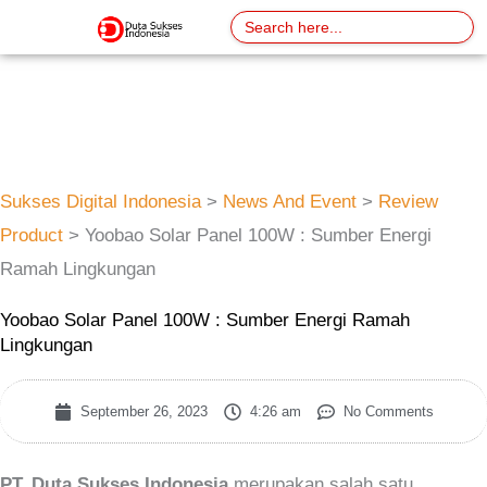
Skip
Search
for:
to
content
Sukses Digital Indonesia
>
News And Event
>
Review
Product
>
Yoobao Solar Panel 100W : Sumber Energi
Ramah Lingkungan
Yoobao Solar Panel 100W : Sumber Energi Ramah
Lingkungan
September 26, 2023
4:26 am
No Comments
PT. Duta Sukses Indonesia
merupakan salah satu