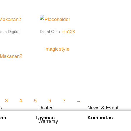
ses Digital
Dijual Oleh:
tes123
magicstyle
 Makanan2
3
4
5
6
7
→
s
Dealer
News & Event
aan
Layanan
Komunitas
Warranty