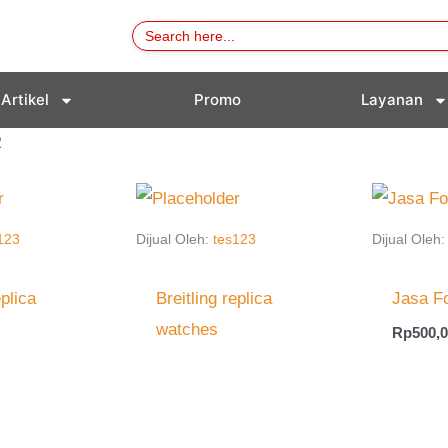
Search
for:
Artikel
Promo
Layanan
2
123
Dijual Oleh:
tes123
Dijual Oleh
eplica
Breitling replica
Jasa F
watches
Rp
500,