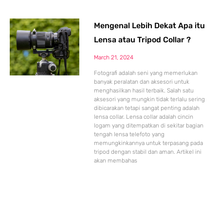
Mengenal Lebih Dekat Apa itu
Lensa atau Tripod Collar ?
March 21, 2024
Fotografi adalah seni yang memerlukan
banyak peralatan dan aksesori untuk
menghasilkan hasil terbaik. Salah satu
aksesori yang mungkin tidak terlalu sering
dibicarakan tetapi sangat penting adalah
lensa collar. Lensa collar adalah cincin
logam yang ditempatkan di sekitar bagian
tengah lensa telefoto yang
memungkinkannya untuk terpasang pada
tripod dengan stabil dan aman. Artikel ini
akan membahas