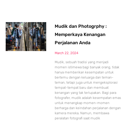
Mudik dan Photogrphy :
Memperkaya Kenangan
Perjalanan Anda
March 22, 2024
Mudik, sebuah tradisi yang menjadi
momen istimewa bagi banyak orang, tidak
hanya memberikan kesempatan untuk
bertemu dengan keluarga dan teman-
teman, tetapi juga untuk mengeksplorasi
tempat-tempat baru dan membuat
kenangan yang tak terlupakan. Bagi para
fotografer, mudik adalah kesempatan emas
untuk menangkap momen-momen
berharga dan keindahan perjalanan dengan
kamera mereka. Namun, membawa
peralatan fotografi saat mudik