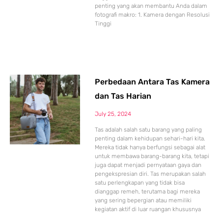
penting yang akan membantu Anda dalam
fotografi makro: 1. Kamera dengan Resolusi
Tinggi
Perbedaan Antara Tas Kamera
dan Tas Harian
July 25, 2024
Tas adalah salah satu barang yang paling
penting dalam kehidupan sehari-hari kita.
Mereka tidak hanya berfungsi sebagai alat
untuk membawa barang-barang kita, tetapi
juga dapat menjadi pernyataan gaya dan
pengekspresian diri. Tas merupakan salah
satu perlengkapan yang tidak bisa
dianggap remeh, terutama bagi mereka
yang sering bepergian atau memiliki
kegiatan aktif di luar ruangan khususnya