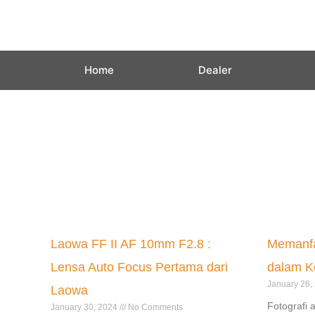
Skip
to
content
Home
Dealer
Laowa FF II AF 10mm F2.8 :
Memanfa
Lensa Auto Focus Pertama dari
dalam Ke
January 26,
Laowa
Fotografi
January 30, 2024
No Comments