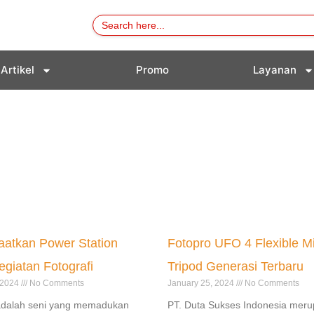
Search
for:
Artikel
Promo
Layanan
atkan Power Station
Fotopro UFO 4 Flexible Mi
giatan Fotografi
Tripod Generasi Terbaru
 2024
No Comments
January 25, 2024
No Comments
 adalah seni yang memadukan
PT. Duta Sukses Indonesia mer