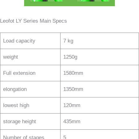
Leofot LY Series Main Specs
Load capacity
7 kg
weight
1250g
Full extension
1580mm
elongation
1350mm
lowest high
120mm
storage height
435mm
Number of stages
5