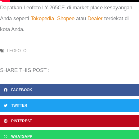
Dapatkan Leofoto LY-265CF. di market place kesayangan
Anda seperti
Tokopedia
Shopee
atau
Dealer
terdekat di
kota Anda.
LEOFOTO
SHARE THIS POST :
FACEBOOK
TWITTER
PINTEREST
WHATSAPP