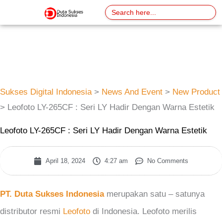
Skip
Search
for:
to
content
Sukses Digital Indonesia
>
News And Event
>
New Product
>
Leofoto LY-265CF : Seri LY Hadir Dengan Warna Estetik
Leofoto LY-265CF : Seri LY Hadir Dengan Warna Estetik
April 18, 2024
4:27 am
No Comments
PT. Duta Sukses Indonesia
merupakan satu – satunya
distributor resmi
Leofoto
di Indonesia. Leofoto merilis