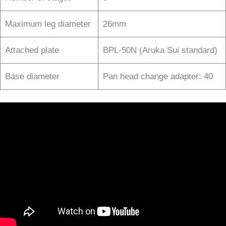
Maximum leg diameter
26mm
Attached plate
BPL-50N (Aruka Sui standard)
Base diameter
Pan head change adapter: 40