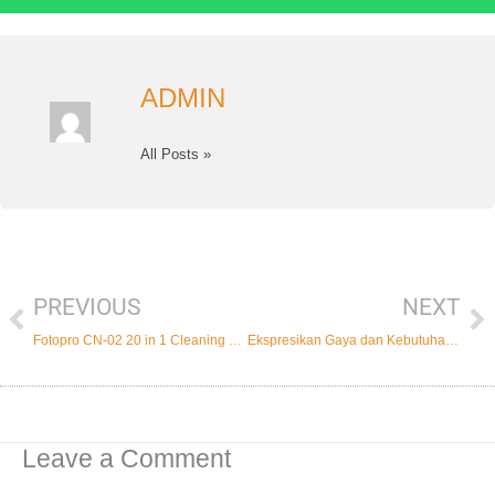
ADMIN
All Posts »
PREVIOUS
NEXT
Prev
Ne
Fotopro CN-02 20 in 1 Cleaning Kit Portable Multi Fungsi
Ekspresikan Gaya dan Kebutuhan Fotografi dengan VEO Select
Leave a Comment