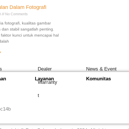
lan Dalam Fotografi
3
No Comments
a fotografi, kualitas gambar
 dan stabil sangatlah penting.
 faktor kunci untuk mencapai hal
dalah
»
s
Dealer
News & Event
aan
Layanan
Komunitas
Warranty
t