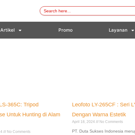
Search
for:
Artikel
Promo
Layanan
LS-365C: Tripod
Leofoto LY-265CF : Seri L
se Untuk Hunting di Alam
Dengan Warna Estetik
April 18, 2024
No Comments
PT. Duta Sukses Indonesia meru
24
No Comments