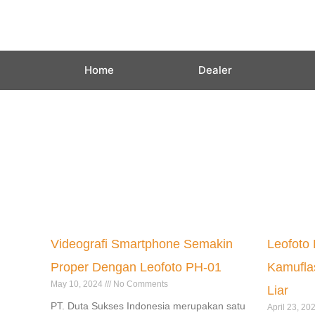
Skip
to
content
Home
Dealer
Videografi Smartphone Semakin
Leofoto 
Proper Dengan Leofoto PH-01
Kamufla
May 10, 2024
No Comments
Liar
PT. Duta Sukses Indonesia merupakan satu
April 23, 20