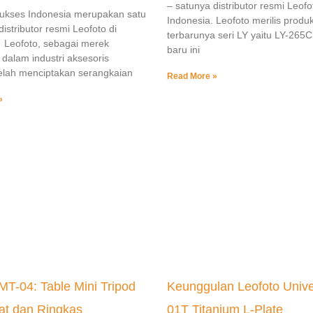
– satunya distributor resmi Leofo
Sukses Indonesia merupakan satu
Indonesia. Leofoto merilis produ
istributor resmi Leofoto di
terbarunya seri LY yaitu LY-265
 Leofoto, sebagai merek
baru ini
dalam industri aksesoris
 telah menciptakan serangkaian
Read More »
»
MT-04: Table Mini Tripod
Keunggulan Leofoto Unive
at dan Ringkas
01T Titanium L-Plate