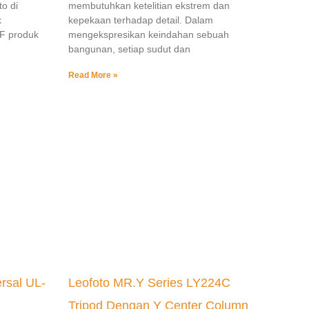
to di
membutuhkan ketelitian ekstrem dan
k
kepekaan terhadap detail. Dalam
CF produk
mengekspresikan keindahan sebuah
bangunan, setiap sudut dan
Read More »
rsal UL-
Leofoto MR.Y Series LY224C
Tripod Dengan Y Center Column