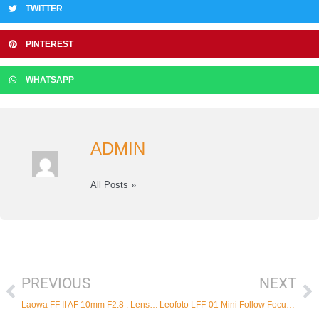
TWITTER
PINTEREST
WHATSAPP
ADMIN
All Posts »
PREVIOUS
NEXT
Prev
Ne
Laowa FF II AF 10mm F2.8 : Lensa Auto Focus Pertama dari Laowa
Leofoto LFF-01 Mini Follow Focus: Untuk Cinematic Video