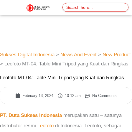
Skip
Search
for:
to
content
Sukses Digital Indonesia
>
News And Event
>
New Product
>
Leofoto MT-04: Table Mini Tripod yang Kuat dan Ringkas
Leofoto MT-04: Table Mini Tripod yang Kuat dan Ringkas
February 13, 2024
10:12 am
No Comments
PT. Duta Sukses Indonesia
merupakan satu – satunya
distributor resmi
Leofoto
di Indonesia. Leofoto, sebagai