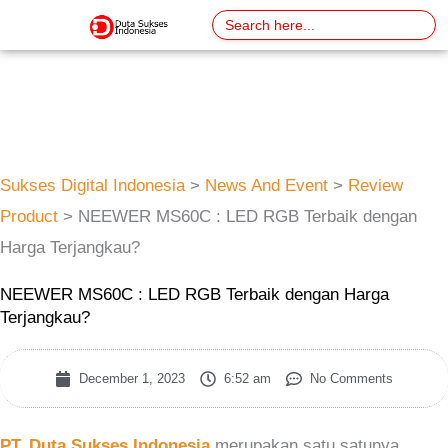
Skip
Search
for:
to
content
Sukses Digital Indonesia
>
News And Event
>
Review
Product
>
NEEWER MS60C : LED RGB Terbaik dengan
Harga Terjangkau?
NEEWER MS60C : LED RGB Terbaik dengan Harga
Terjangkau?
December 1, 2023
6:52 am
No Comments
PT. Duta Sukses Indonesia
merupakan satu satunya