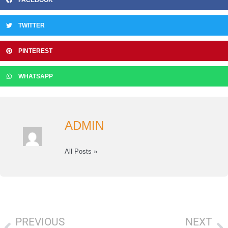
FACEBOOK
TWITTER
PINTEREST
WHATSAPP
ADMIN
All Posts »
PREVIOUS
NEXT
Prev
Ne