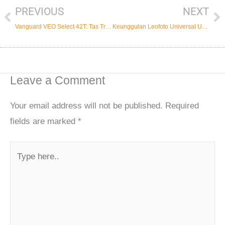
PREVIOUS
NEXT
Prev
Ne
Vanguard VEO Select 42T: Tas Trolley Kamera untuk Mobilitas Optimal
Keunggulan Leofoto Universal UL-01T Titanium L-Plate
Leave a Comment
Your email address will not be published.
Required
fields are marked
*
Type
here..