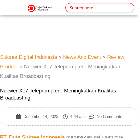
Skip
Search
for:
to
content
Sukses Digital Indonesia
>
News And Event
>
Review
Product
>
Neewer X17 Teleprompter : Meningkatkan
Kualitas Broadcasting
Neewer X17 Teleprompter : Meningkatkan Kualitas
Broadcasting
December 14, 2023
4:44 am
No Comments
PT. Duta Sukses Indonesia
merupakan satu satunya