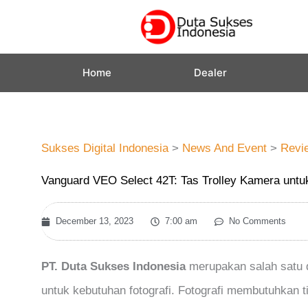
Skip
to
content
Home
Dealer
Sukses Digital Indonesia
>
News And Event
>
Revi
Vanguard VEO Select 42T: Tas Trolley Kamera untuk
December 13, 2023
7:00 am
No Comments
PT. Duta Sukses Indonesia
merupakan salah satu d
untuk kebutuhan fotografi. Fotografi membutuhkan t